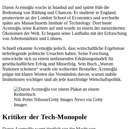
Daron Acemoğlu wuchs in Istanbul auf und spürte früh die
Bedeutung von Bildung und Chancen. Er studierte in England,
promovierte an der London School of Economics und wechselte
später ans Massachusetts Institute of Technology. Dort baute
Acemoğlu seine Karriere auf und wurde zu einem der meistzitierten
Ökonomen der Welt. Er begann seine Laufbahn mit der Erforschung
von Arbeitsmärkten und Löhnen.
Schnell erkannte Acemoğlu jedoch, dass wirtschaftliche Ergebnisse
tieferliegende politische Ursachen haben. Seine Forschung
entwickelte sich zu einem umfassenden Erklärungsmodell für
gesellschaftlichen Erfolg und Misserfolg. Sein Buch „Warum
Nationen scheitern“ wurde ein weltweiter Bestseller. Acemoğlu
prägte mit klaren Worten das Verständnis davon, warum stabile
Institutionen wichtiger sind als jede kurzfristige Wirtschaftspolitik.
Nils Petter Nilsson/Getty Images News via Getty
Images
Kritiker der Tech-Monopole
Daron Acemoğlu warnt deutlich vor der Macht von