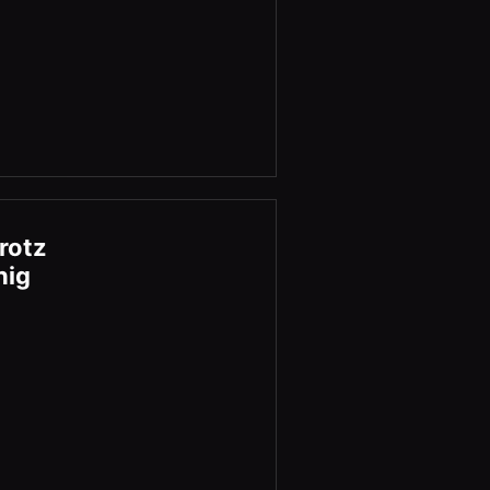
rotz
hig