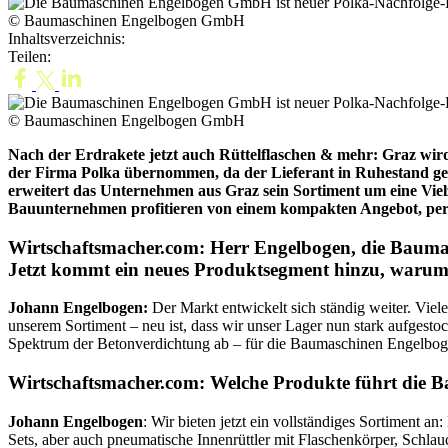
© Baumaschinen Engelbogen GmbH
Inhaltsverzeichnis:
Teilen:
© Baumaschinen Engelbogen GmbH
Nach der Erdrakete jetzt auch Rüttelflaschen & mehr: Graz wi
der Firma Polka übernommen, da der Lieferant in Ruhestand gegan
erweitert das Unternehmen aus Graz sein Sortiment um eine Vie
Bauunternehmen profitieren von einem kompakten Angebot, pers
Wirtschaftsmacher.com: Herr Engelbogen, die Bauma
Jetzt kommt ein neues Produktsegment hinzu, warum
Johann Engelbogen:
Der Markt entwickelt sich ständig weiter. Vie
unserem Sortiment – neu ist, dass wir unser Lager nun stark aufgest
Spektrum der Betonverdichtung ab – für die Baumaschinen Engelboge
Wirtschaftsmacher.com: Welche Produkte führt die
Johann Engelbogen
: Wir bieten jetzt ein vollständiges Sortiment 
Sets, aber auch pneumatische Innenrüttler mit Flaschenkörper, Schla