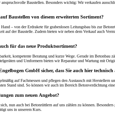
ür anspruchsvolle Baustellen. Besonders wichtig: Wir verkaufen ausschli
auf Baustellen von diesem erweiterten Sortiment?
and – von der Erdrakete für grabenlosen Leitungsbau bis zur Betonrüt
eit auf der Baustelle. Zudem bieten wir neben dem Verkauf auch Vermie
 auch für das neue Produktsortiment?
ügbarkeit, kompetente Beratung und kurze Wege. Gerade im Betonbau zä
telgeräten und Umformern bieten wir Reparatur und Wartung mit Origin
Engelbogen GmbH sicher, dass Sie auch hier technisch 
gelmäßig auf Fachmessen und pflegen den Austausch mit Herstellern u
sten Stand sind. So können wir auch im Bereich Betonverdichtung eine 
ldungen zum neuen Angebot?
sich, nun auch bei Betonrüttlern auf uns zählen zu können. Besonders ge
tigt uns in unserem Kurs.