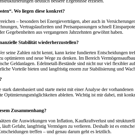
strukturierungen deutlich bessere Ergebnisse erzielen.
sten“. Wo liegen diese konkret?
Bereichen – besonders bei Energieverträgen, aber auch in Versicherung
echnungen, Vertragslaufzeiten und Preisanpassungen schnell Einsparpo
n oder Gegebenheiten aus vergangenen Jahrzehnten gewöhnt haben.
nzielle Stabilität wiederherzustellen?
er seine Zahlen nicht kennt, kann keine fundierten Entscheidungen treff
ren zu optimieren und neue Wege zu denken. Im Bereich Vermögensauf
sische Geldanlagen. Edelmetall-Bestände sind nicht nur viel flexibler 
euerliche Vorteile bieten und langfristig enorm zur Stabilisierung und 
g?
e stark datenbasiert und starte meist mit einer Analyse der vorhandenen
te Optimierungsmöglichkeiten ableiten. Wichtig ist mir dabei, mit konk
 diesem Zusammenhang?
ätzen die Auswirkungen von Inflation, Kaufkraftverlust und strukturel
t, läuft Gefahr, langfristig Vermögen zu verlieren. Deshalb ist es ent
Entscheidungen treffen – und genau darum geht es letztlich.