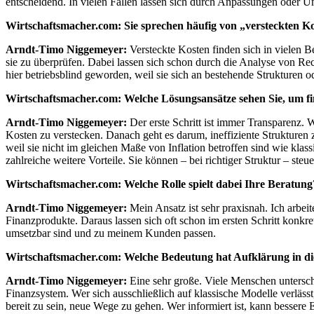
entscheidend. In vielen Fällen lassen sich durch Anpassungen oder Um
Wirtschaftsmacher.com: Sie sprechen häufig von „versteckten Ko
Arndt-Timo Niggemeyer:
Versteckte Kosten finden sich in vielen 
sie zu überprüfen. Dabei lassen sich schon durch die Analyse von R
hier betriebsblind geworden, weil sie sich an bestehende Strukture
Wirtschaftsmacher.com: Welche Lösungsansätze sehen Sie, um fina
Arndt-Timo Niggemeyer:
Der erste Schritt ist immer Transparenz. W
Kosten zu verstecken. Danach geht es darum, ineffiziente Struktu
weil sie nicht im gleichen Maße von Inflation betroffen sind wie klas
zahlreiche weitere Vorteile. Sie können – bei richtiger Struktur – st
Wirtschaftsmacher.com: Welche Rolle spielt dabei Ihre Beratun
Arndt-Timo Niggemeyer:
Mein Ansatz ist sehr praxisnah. Ich arbeit
Finanzprodukte. Daraus lassen sich oft schon im ersten Schritt konkre
umsetzbar sind und zu meinem Kunden passen.
Wirtschaftsmacher.com: Welche Bedeutung hat Aufklärung in
Arndt-Timo Niggemeyer:
Eine sehr große. Viele Menschen untersch
Finanzsystem. Wer sich ausschließlich auf klassische Modelle verläss
bereit zu sein, neue Wege zu gehen. Wer informiert ist, kann bessere 