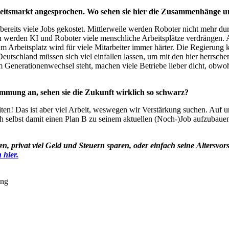
beitsmarkt angesprochen. Wo sehen sie hier die Zusammenhänge u
t bereits viele Jobs gekostet. Mittlerweile werden Roboter nicht mehr
n werden KI und Roboter viele menschliche Arbeitsplätze verdrängen.
 Arbeitsplatz wird für viele Mitarbeiter immer härter. Die Regierung k
utschland müssen sich viel einfallen lassen, um mit den hier herrsch
 Generationenwechsel steht, machen viele Betriebe lieber dicht, obwohl
immung an, sehen sie die Zukunft wirklich so schwarz?
en! Das ist aber viel Arbeit, weswegen wir Verstärkung suchen. Auf un
ich selbst damit einen Plan B zu seinem aktuellen (Noch-)Job aufzubau
rivat viel Geld und Steuern sparen, oder einfach seine Altersvorsorg
 hier.
ung