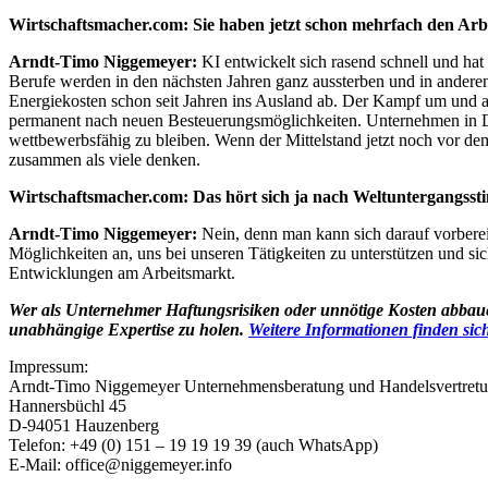
Wirtschaftsmacher.com: Sie haben jetzt schon mehrfach den Ar
Arndt-Timo Niggemeyer:
KI entwickelt sich rasend schnell und ha
Berufe werden in den nächsten Jahren ganz aussterben und in andere
Energiekosten schon seit Jahren ins Ausland ab. Der Kampf um und am
permanent nach neuen Besteuerungsmöglichkeiten. Unternehmen in De
wettbewerbsfähig zu bleiben. Wenn der Mittelstand jetzt noch vor dem
zusammen als viele denken.
Wirtschaftsmacher.com: Das hört sich ja nach Weltuntergangsst
Arndt-Timo Niggemeyer:
Nein, denn man kann sich darauf vorbereit
Möglichkeiten an, uns bei unseren Tätigkeiten zu unterstützen und s
Entwicklungen am Arbeitsmarkt.
Wer als Unternehmer Haftungsrisiken oder unnötige Kosten abbauen, p
unabhängige Expertise zu holen.
Weitere Informationen finden sich
Impressum:
Arndt-Timo Niggemeyer Unternehmensberatung und Handelsvertret
Hannersbüchl 45
D-94051 Hauzenberg
Telefon: +49 (0) 151 – 19 19 19 39 (auch WhatsApp)
E-Mail: office@niggemeyer.info