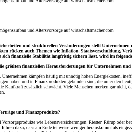
sicherheiten und strukturellen Veränderungen stellt Unternehme
kten rücken auch Themen wie Inflation, Staatsverschuldung, Ve
ch finanzielle Stabilität langfristig sichern lässt, wird im folge
 die größten finanziellen Herausforderungen für Unternehmen un
. Unternehmen kämpfen häufig mit unnötig hohen Energiekosten, ineffiz
rungen haben und in Finanzprodukten gebunden sind, die unter den he
die Kaufkraft zusätzlich schwächt. Viele Menschen merken gar nicht, da
gen.
 Verträge und Finanzprodukte?
d Vorsorgeprodukte wie Lebensversicherungen, Riester, Rürup oder betr
ühren dazu, dass am Ende teilweise weniger herauskommt als eingezahlt