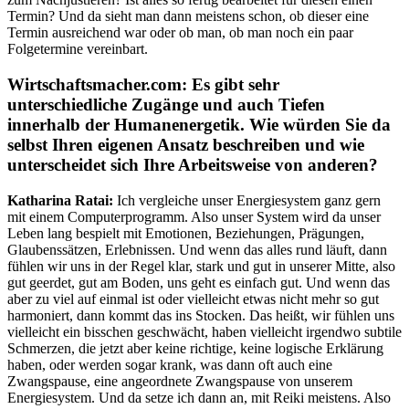
Termin? Und da sieht man dann meistens schon, ob dieser eine
Termin ausreichend war oder ob man, ob man noch ein paar
Folgetermine vereinbart.
Wirtschaftsmacher.com:
Es gibt sehr
unterschiedliche Zugänge und auch Tiefen
innerhalb der Humanenergetik. Wie würden Sie da
selbst Ihren eigenen Ansatz beschreiben und wie
unterscheidet sich Ihre Arbeitsweise von anderen?
Katharina Ratai:
Ich vergleiche unser Energiesystem ganz gern
mit einem Computerprogramm. Also unser System wird da unser
Leben lang bespielt mit Emotionen, Beziehungen, Prägungen,
Glaubenssätzen, Erlebnissen. Und wenn das alles rund läuft, dann
fühlen wir uns in der Regel klar, stark und gut in unserer Mitte, also
gut geerdet, gut am Boden, uns geht es einfach gut. Und wenn das
aber zu viel auf einmal ist oder vielleicht etwas nicht mehr so gut
harmoniert, dann kommt das ins Stocken. Das heißt, wir fühlen uns
vielleicht ein bisschen geschwächt, haben vielleicht irgendwo subtile
Schmerzen, die jetzt aber keine richtige, keine logische Erklärung
haben, oder werden sogar krank, was dann oft auch eine
Zwangspause, eine angeordnete Zwangspause von unserem
Energiesystem. Und da setze ich dann an, mit Reiki meistens. Also