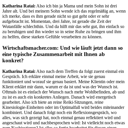
Katharina Ratai:
Also ich bin ja Mama und mein Sohn ist drei
Jahre alt. Und bei meinem Sohn wende ich das regelmäßig an, wenn
ich merke, dass es ihm gerade nicht so gut geht oder er sehr
aufgebracht ist. Momentan, drei Jahre, ist gerade die Zeit der
Wutanfälle schlechthin. Und da hilft mir das sehr gut, ihn einfach so
zu beruhigen und ihn wieder so in seine Ruhe zu bringen und ihm
zu helfen, diese starken Gefühle verarbeiten zu können.
Wirtschaftsmacher.com:
Und wie läuft jetzt dann so
eine typische Zusammenarbeit mit Ihnen ab
konkret?
Katharina Ratai:
Also nach dem Treffen da folgt zuerst einmal ein
Gespräch. Ich erkläre einmal meine Arbeit, wie sie genau
funktioniert und worauf sie genau basiert. Meine Klientin oder mein
Klient erklärt mir dann, warum er da ist und was der Wunsch ist.
Oftmals ist es einfach der Wunsch nach mehr Wohlbefinden, ab und
zu ist es auch ein konkretes Anliegen. Danach wird energetisch
gearbeitet. Also ich biete an reine Reiki-Sitzungen, reine
Kinesiologie-Einheiten oder im Optimalfall wird beides miteinander
kombiniert. Und danach folgt noch ein Reflexionsgespräch, wo
alles, was sich gezeigt hat, noch einmal genau reflektiert wird und
angeschaut wird und nachbesprochen wird: Ist vielleicht noch etwas
zum Nachjustieren? Ist alles so fertig bearbeitet für diesen einen