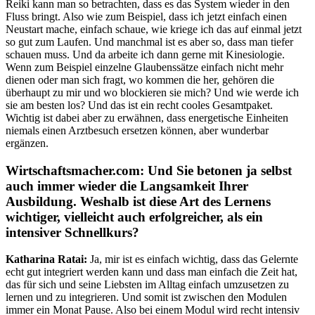
Reiki kann man so betrachten, dass es das System wieder in den
Fluss bringt. Also wie zum Beispiel, dass ich jetzt einfach einen
Neustart mache, einfach schaue, wie kriege ich das auf einmal jetzt
so gut zum Laufen. Und manchmal ist es aber so, dass man tiefer
schauen muss. Und da arbeite ich dann gerne mit Kinesiologie.
Wenn zum Beispiel einzelne Glaubenssätze einfach nicht mehr
dienen oder man sich fragt, wo kommen die her, gehören die
überhaupt zu mir und wo blockieren sie mich? Und wie werde ich
sie am besten los? Und das ist ein recht cooles Gesamtpaket.
Wichtig ist dabei aber zu erwähnen, dass energetische Einheiten
niemals einen Arztbesuch ersetzen können, aber wunderbar
ergänzen.
Wirtschaftsmacher.com:
Und Sie betonen ja selbst
auch immer wieder die Langsamkeit Ihrer
Ausbildung. Weshalb ist diese Art des Lernens
wichtiger, vielleicht auch erfolgreicher, als ein
intensiver Schnellkurs?
Katharina Ratai:
Ja, mir ist es einfach wichtig, dass das Gelernte
echt gut integriert werden kann und dass man einfach die Zeit hat,
das für sich und seine Liebsten im Alltag einfach umzusetzen zu
lernen und zu integrieren. Und somit ist zwischen den Modulen
immer ein Monat Pause. Also bei einem Modul wird recht intensiv