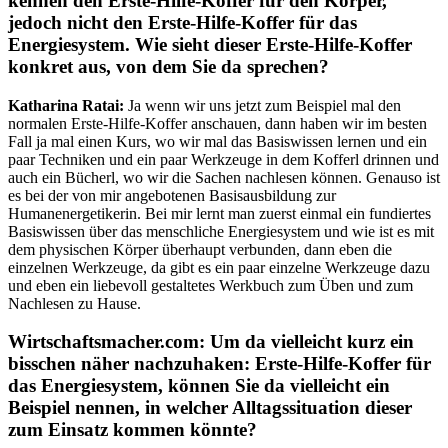
kennen den Erste-Hilfe-Koffer für den Körper,
jedoch nicht den Erste-Hilfe-Koffer für das
Energiesystem. Wie sieht dieser Erste-Hilfe-Koffer
konkret aus, von dem Sie da sprechen?
Katharina Ratai:
Ja wenn wir uns jetzt zum Beispiel mal den
normalen Erste-Hilfe-Koffer anschauen, dann haben wir im besten
Fall ja mal einen Kurs, wo wir mal das Basiswissen lernen und ein
paar Techniken und ein paar Werkzeuge in dem Kofferl drinnen und
auch ein Bücherl, wo wir die Sachen nachlesen können. Genauso ist
es bei der von mir angebotenen Basisausbildung zur
Humanenergetikerin. Bei mir lernt man zuerst einmal ein fundiertes
Basiswissen über das menschliche Energiesystem und wie ist es mit
dem physischen Körper überhaupt verbunden, dann eben die
einzelnen Werkzeuge, da gibt es ein paar einzelne Werkzeuge dazu
und eben ein liebevoll gestaltetes Werkbuch zum Üben und zum
Nachlesen zu Hause.
Wirtschaftsmacher.com:
Um da vielleicht kurz ein
bisschen näher nachzuhaken: Erste-Hilfe-Koffer für
das Energiesystem, können Sie da vielleicht ein
Beispiel nennen, in welcher Alltagssituation dieser
zum Einsatz kommen könnte?