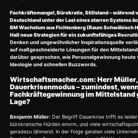
Fachkräftemangel, Bürokratie, Stillstand – während 
Deutschland unter der Last eines starren Systems ä
BM Wachstum
aus Fichtenberg (Raum Schwäbisch Ha
Hall neue Strategien für ein zukunftsfähiges Recruiti
Denken und ungewöhnlicher Inspirationsquelle verlä
auf maßgeschneiderte Lösungen für den Mittelstand
darüber gesprochen, wie Personalgewinnung heute wir
Ideologie und schnellen Buzzwords.
Wirtschaftsmacher.com: Herr Müller,
Dauerkrisenmodus – zumindest, wen
Fachkräftegewinnung im Mittelstand g
Lage?
Benjamin Müller:
Der Begriff Dauerkrise trifft es leider
bürokratische Hürden enorm, und viele wirtschaftspo
geradezu lähmend. In der Folge geraten viele Unterneh