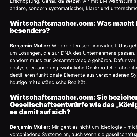
Erschöpfung. Genau da setzen wir mit BM Wachstum an –
andere, sondern systematischer, klarer und unternehm
Wirtschaftsmacher.com: Was macht Ih
besonders?
Benjamin Müller:
Wir arbeiten sehr individuell. Uns ge
um Lösungen, die zur DNA des Unternehmens passen. Re
sondern muss zur Gesamtstrategie gehören. Dafür verl
analysieren auch ungewöhnliche Denkmodelle, ohne ihne
destillieren funktionale Elemente aus verschiedenen S
heutige mittelständische Realität.
Wirtschaftsmacher.com: Sie beziehen
Gesellschaftsentwürfe wie das „König
es damit auf sich?
Benjamin Müller:
Mir geht es nicht um Ideologie – mich
verschiedene Systeme an, auch wenn sie gesellschaftspo